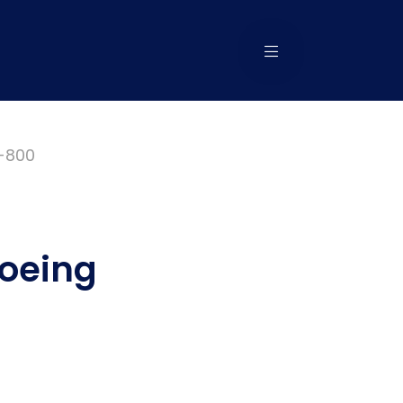
7-800
oeing