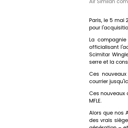
Air Similan co
Paris, le 5 mai
pour l'acquisit
La compagnie 
officialisant l
Scimitar Wingl
serre et la con
Ces nouveaux a
courrier jusqu'
Ces nouveaux a
MFLE.
Alors que nos 
des vrais siège
génération – et