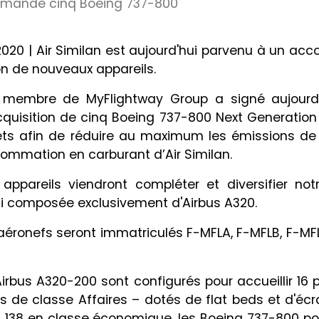
mmande cinq Boeing 737-800
 2020 | Air Similan est aujourd'hui parvenu à un ac
ion de nouveaux appareils.
membre de MyFlightway Group a signé aujourd'
'acquisition de cinq Boeing 737-800 Next Generation
ets afin de réduire au maximum les émissions de
sommation en carburant d’Air Similan.
ppareils viendront compléter et diversifier notr
ici composée exclusivement d'Airbus A320.
éronefs seront immatriculés F-MFLA, F-MFLB, F-MFL
Airbus A320-200 sont configurés pour accueillir 16
s de classe Affaires – dotés de flat beds et d'éc
 138 en classe économique, les Boeing 737-800 pou