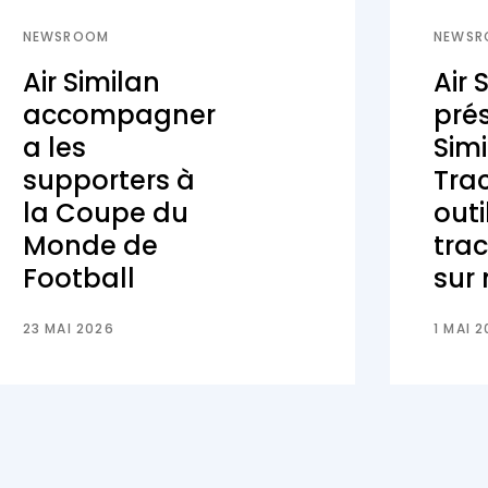
NEWSROOM
NEWSR
Air Similan
Air 
accompagner
prés
a les
Sim
supporters à
Trac
la Coupe du
outi
Monde de
tra
Football
sur
23 MAI 2026
1 MAI 