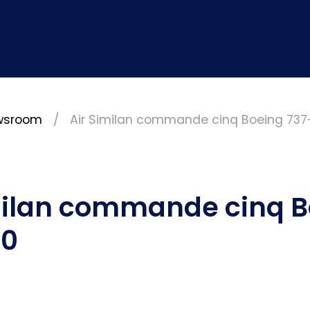
wsroom
Air Similan commande cinq Boeing 73
milan commande cinq B
00