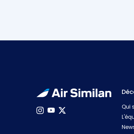
Déco
Qui
L'éq
New