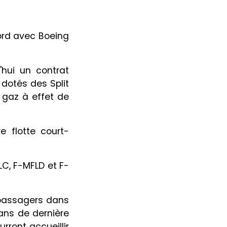
cord avec Boeing
hui un contrat
 dotés des Split
 gaz à effet de
e flotte court-
C, F-MFLD et F-
 passagers dans
rans de dernière
rront accueillir