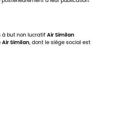
postérieurement à leur publication.
n à but non lucratif
Air Similan
e
Air Similan
, dont le siège social est